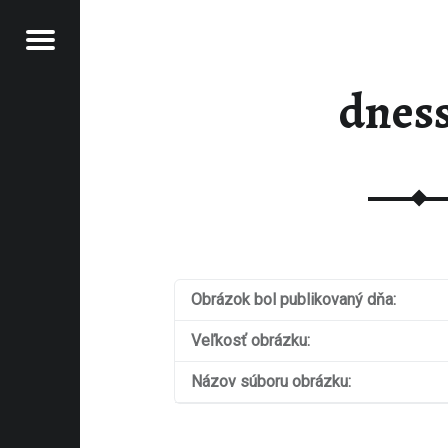
Jedálny lístok
ALCHEMYLKA
CHEMYLKA
dnes
Obrázok bol publikovaný dňa:
Veľkosť obrázku:
Názov súboru obrázku: