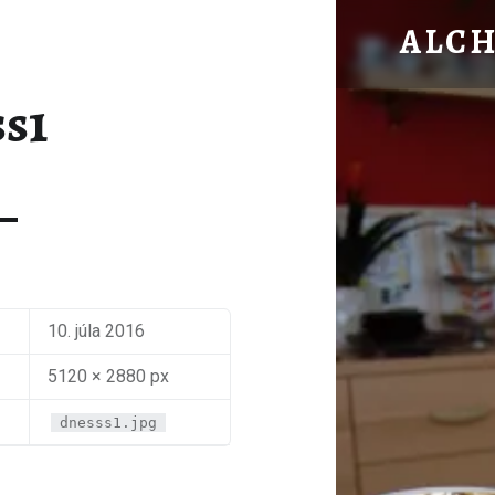
DNESSS1 – ALC
ALC
Bylinková záhrada
ss1
10. júla 2016
5120 × 2880 px
dnesss1.jpg