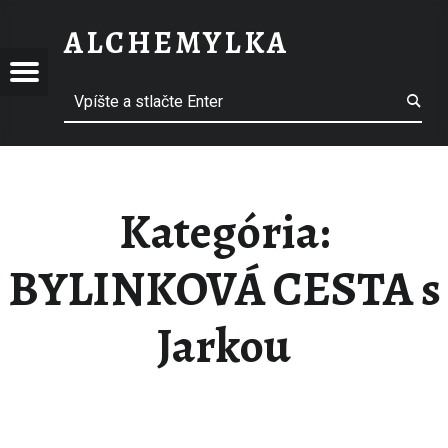
BYLINKOVÁ CESTA S JARKOU – ALCHEMYLKA
ALCHEMYLKA
EMYLKA
LCHEMYLKA
Jedálny lístok
Vyhľadávanie
Bylinková záhrada
Kategória:
BYLINKOVÁ CESTA s
Jarkou