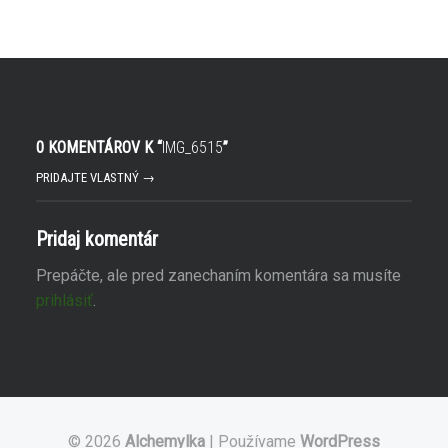
0 KOMENTÁROV K “
IMG_6515
”
PRIDAJTE VLASTNÝ →
Pridaj komentár
Prepáčte, ale pred zanechaním komentára sa musíte
prihlásiť
.
© 2026
Alchemylka
|
Používame
WordPress