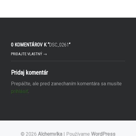
0 KOMENTÁROV K “
DSC_0261
”
PRIDAJTE VLASTNÝ →
Pridaj komentár
Prepáčte, ale pred zanechaním komentára sa musíte
prihlásiť
.
© 2026
Alchemylka
|
Používame
WordPress