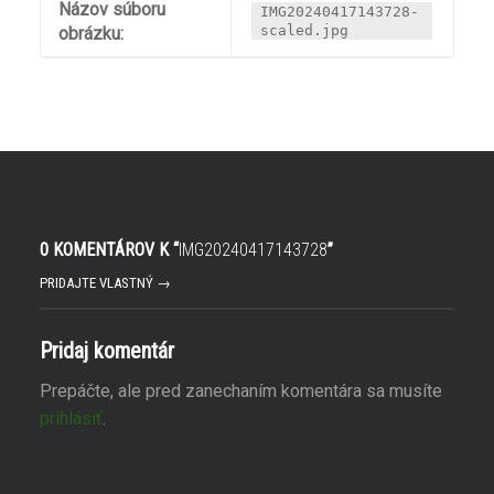
Názov súboru
IMG20240417143728-
scaled.jpg
obrázku:
0 KOMENTÁROV K “
IMG20240417143728
”
PRIDAJTE VLASTNÝ →
Pridaj komentár
Prepáčte, ale pred zanechaním komentára sa musíte
prihlásiť
.