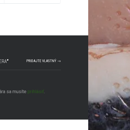
MERA
”
PRIDAJTE VLASTNÝ →
ára sa musíte
prihlásiť
.