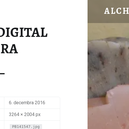
OLYMPUS DIGITAL CAMERA –
ALC
Bylinková záhrada
DIGITAL
RA
6. decembra 2016
3264 × 2004 px
PB141547.jpg