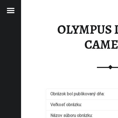
Jedálny lístok
CHEMYLKA
MERA – ALCHEMYLKA
OLYMPUS 
CAME
Obrázok bol publikovaný dňa:
Veľkosť obrázku:
Názov súboru obrázku: