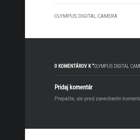
OLYMPUS DIGITAL CAMERA
0 KOMENTÁROV K “
OLYMPUS DIGITAL CA
Pridaj komentár
Prepáčte, ale pred zanechaním koment
anie