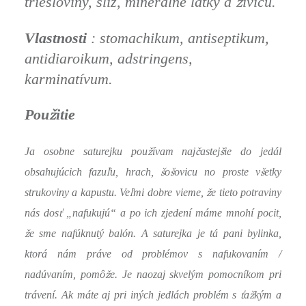
ž
triesloviny, sliz, minerálne látky a
ivicu.
Vlastnosti
: stomachikum, antiseptikum,
antidiaroikum, adstringens,
karminatívum.
ž
Pou
itie
ž
č
š
Ja osobne saturejku pou
ívam naj
astej
ie do jedál
ľ
š
š
š
obsahujúcich fazu
u, hrach,
o
ovicu no proste v
etky
ľ
ž
strukoviny a kapustu. Ve
mi dobre vieme,
e tieto potraviny
ť
nás dos
„nafukujú“ a po ich zjedení máme mnohí pocit,
ž
e sme nafúknutý balón. A saturejka je tá pani bylinka,
ktorá nám práve od problémov s nafukovaním /
ž
nadúvaním, pomô
e. Je naozaj skvelým pomocníkom pri
ť
ž
trávení. Ak máte aj pri iných jedlách problém s
a
kým a