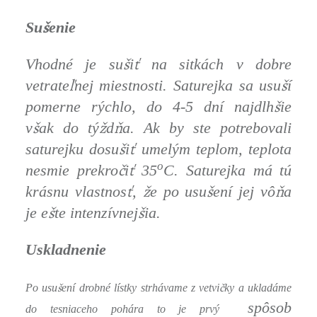
š
Su
enie
š
ť
Vhodné je su
i
na sitkách v dobre
ľ
š
vetrate
nej miestnosti. Saturejka sa usu
í
š
pomerne rýchlo, do 4-5 dní najdlh
ie
š
ž
ň
v
ak do tý
d
a. Ak by ste potrebovali
š
ť
saturejku dosu
i
umelým teplom, teplota
o
č
ť
nesmie prekro
i
35
C.
Saturejka má tú
ť
ž
š
ň
krásnu vlastnos
,
e po usu
ení jej vô
a
š
š
je e
te intenzívnej
ia.
Uskladnenie
š
č
Po usu
ení drobné lístky strhávame z vetvi
ky a ukladáme
spôsob
do tesniaceho pohára to je prvý