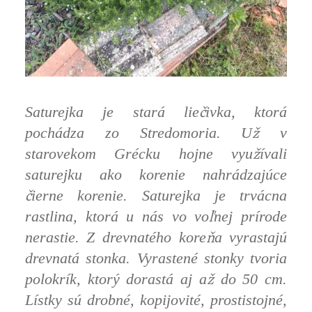
č
Saturejka je stará lie
ivka, ktorá
ž
pochádza zo Stredomoria. U
v
ž
starovekom Grécku hojne vyu
ívali
saturejku ako korenie nahrádzajúce
č
ierne korenie. Saturejka je trvácna
ľ
rastlina, ktorá u nás vo vo
nej prírode
ň
nerastie. Z drevnatého kore
a vyrastajú
drevnatá stonka. Vyrastené stonky tvoria
ž
polokrík, ktorý dorastá aj a
do 50 cm.
Lístky sú drobné, kopijovité, prostistojné,