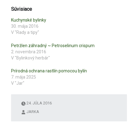
t
t
e
e
Súvisiace
p
p
r
r
e
e
Kuchynské bylinky
z
z
30. mája 2016
d
d
i
i
V "Rady a tipy"
e
e
ľ
ľ
a
a
Petržlen záhradný ~ Petroselinum crispum
n
n
i
i
2. novembra 2016
e
e
V "Bylinkový herbár"
n
n
a
a
s
F
l
a
Prírodná ochrana rastlín pomocou bylín
u
c
7. mája 2025
ž
e
b
b
V "Jar"
e
o
T
o
w
k
i
u
t
(
24. JÚLA 2016
t
O
e
t
JARKA
r
v
(
o
O
r
t
í
v
s
o
a