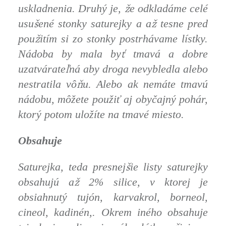
ž
uskladnenia. Druhý je,
e odkladáme celé
š
ž
usu
ené stonky saturejky a a
tesne pred
ž
pou
itím si zo stonky postrhávame lístky.
ť
Nádoba by mala by
tmavá a dobre
ľ
uzatvárate
ná aby droga nevybledla alebo
ň
nestratila vô
u. Alebo ak nemáte tmavú
nádobu, môžete použiť aj obyčajný pohár,
ktorý potom uložíte na tmavé miesto.
ť
Obsahuje
š
Saturejka, teda presnej
ie listy saturejky
ž
obsahujú a
2% silice, v ktorej je
obsiahnutý tujón, karvakrol, borneol,
cineol, kadinén,. Okrem iného obsahuje