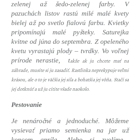
ž š
zelenej a
edo-zelenej farby. V
pazuchách listov rastú milé malé kvety
ž
bielej a
po svetlo fialovú farbu. Kvietky
š
pripomínajú malé py
teky. Saturejka
kvitne od júna do septembra. Z opeleného
kvetu vyrastajú plody – tvrdky. Vo voľnej
prírode nerastie, t
akže ak ju chcete mať na
záhrade, musíte si ju zasadiť. Rastlinka neprekypuje veľmi
krásou, ale o to je väčšia jej sila a bohatšia jej vôňa. Stačí sa
jej dotknúť a už ju cítite všade naokolo.
Pestovanie
č
ž
Je nenáro
né a jednoduché. Mô
eme
ť
ž
vysieva
priamo semienka na jar u
koncom apríla. Alebo si zvolíme