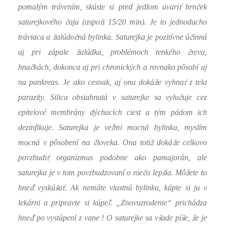
ť
č
pomalým trávením, skúste si pred jedlom uvari
hrn
ek
č
ň
saturejkového
aju (aspo
15/20 min). Je to jednoducho
ž
č
č
tráviaca a
alúdo
ná bylinka. Saturejka je pozitívne ú
inná
ž
č
aj pri zápale
alúdka, problémoch tenkého
reva,
č
hna
kách, dokonca aj pri chronických a rovnako pôsobí aj
ž
ť
na pankreas. Je ako cesnak, aj ona doká
e vyhna
z tela
č
parazity. Silica obsiahnutá v saturejke sa vylu
uje cez
epitelové membrány dýchacích ciest a tým pádom ich
ľ
dezinfikuje. Saturejka je ve
mi mocná bylinka, myslím
č
ž
ž
mocná v pôsobení na
loveka. Ona toti
doká
e celkovo
ť
povzbudi
organizmus podobne ako pamajorán, ale
č
š
ž
saturejka je v tom povzbudzovaní o nie
o lep
ia. Mô
ete to
ď
š
ť
hne
vyskú
a
. Ak nemáte vlastnú bylinku, kúpte si ju v
ľ
lekárni a pripravte si kúpe
. „Znovuzrodenie“ prichádza
ď
š
š
ž
hne
po vystúpení z vane ! O saturejke sa v
ade pí
e,
e je