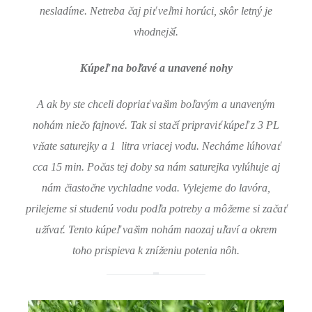
č
ť
ľ
nesladíme. Netreba
aj pi
ve
mi horúci, skôr letný je
š
vhodnej
í.
ľ
ľ
Kúpe
na bo
avé a unavené nohy
ť
š
ľ
A ak by ste chceli dopria
va
im bo
avým a unaveným
č
č
ť
ľ
nohám nie
o fajnové. Tak si sta
í pripravi
kúpe
z 3 PL
ň
ť
v
ate saturejky a 1 litra vriacej vodu. Necháme lúhova
č
cca 15 min. Po
as tej doby sa nám saturejka vylúhuje aj
č
č
nám
iasto
ne vychladne voda. Vylejeme do lavóra,
ľ
ž
č
ť
prilejeme si studenú vodu pod
a potreby a mô
eme si za
a
ž
ť
ľ
š
ľ
u
íva
. Tento kúpe
va
im nohám naozaj u
aví a okrem
ž
toho prispieva k zní
eniu potenia nôh.