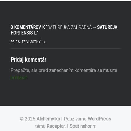
r
v
í
n
s
o
a
v
v
o
n
m
o
o
0 KOMENTÁROV K “
SATUREJKA ZÁHRADNÁ ~
SATUREJA
v
k
o
n
HORTENSIS L.
”
m
e
o
)
PRIDAJTE VLASTNÝ →
k
n
e
)
Pridaj komentár
Prepáčte, ale pred zanechaním komentára sa musíte
prihlásiť
.
© 2026
Alchemylka
|
Používame
WordPress
tému
Receptar
.
|
Späť nahor ↑