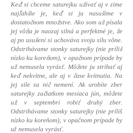
ď
ž
ť
Ke
si chceme saturejku u
íva
aj v zime
ľ
š
ď
š
naj
ah
ie je, ke
si ju nasu
íme v
č
ž
ž
dostato
nom mno
stve. Ako som u
písala
ň
ž
jej vô
a je naozaj silná a perfektné je,
e
š
aj po usu
ení si uchováva svoju silu vône.
š
Odstrihávame stonky saturejky (nie príli
ň
č
nízko ku kore
om), v opa
nom prípade by
ž
ť
ž
ť
u
nemusela vyrás
. Mô
ete ju striha
aj
ď
č
ke
nekvitne, ale aj v
ase kvitnutia. Na
č
jej sile sa ni
nemení. Ak urobíte zber
č
ž
saturejky za
iatkom mesiaca jún, mô
ete
ž
ť
u
v septembri robi
druhý zber.
Odstrihávame stonky saturejky (nie príliš
nízko ku koreňom), v opačnom prípade by
už nemusela vyrásť.