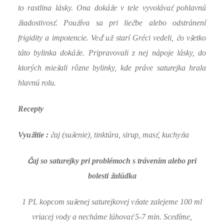
ž
ť
to rastlina lásky. Ona doká
e v tele vyvoláva
pohlavnú
ž
ť
ž
č
iadostivos
. Pou
íva sa pri lie
be alebo odstránení
ď
ž
č
š
frigidity a impotencie. Ve
u
starí Gréci vedeli,
o v
etko
ž
táto bylinka doká
e. Pripravovali z nej nápoje lásky, do
š
ktorých mie
ali rôzne bylinky, kde práve saturejka hrala
hlavnú rolu.
Recepty
ž
č
š
ť
ň
Vyu
itie :
aj (su
enie), tinktúra, sirup, mas
, kuchy
a
Č
aj so saturejky pri problémoch s trávením alebo pri
ž
bolesti
alúdka
š
ň
1 PL kopcom su
enej saturejkovej v
ate zalejeme 100 ml
ť
vriacej vody a necháme lúhova
5-7 min. Scedíme,