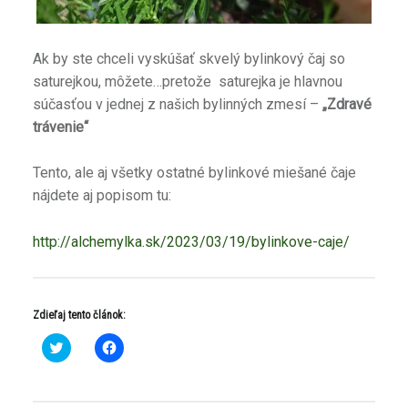
Ak by ste chceli vyskúšať skvelý bylinkový čaj so
saturejkou, môžete…pretože saturejka je hlavnou
súčasťou v jednej z našich bylinných zmesí –
„Zdravé
trávenie“
Tento, ale aj všetky ostatné bylinkové miešané čaje
nájdete aj popisom tu:
http://alchemylka.sk/2023/03/19/bylinkove-caje/
Zdieľaj tento článok:
K
K
l
l
i
i
k
k
n
n
i
i