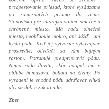
predpestovanie priesad, ktoré vysádzame
po zamrznutých priamo do zeme.
č
Stanovisko pre saturejku volíme slne
né a
chránené miesto. Má rada slnečné
miesta, neobľubuje mokro, ani dážď, ani
kyslú pôdu. Keď jej vytvoríte vyhovujúce
prostredie, odvďačí sa vám bujným
ť
rastom. Potrebuje predpripravi
pôdu.
Nemá rada ílovitú, skôr naopak má v
ľ
ž
ob
ube humusovú, bohatú na
iviny. Po
ž
ť
vysadení je vhodné pôdu udr
iava
vlhkú
aby sa dobre zakorenila.
Zber