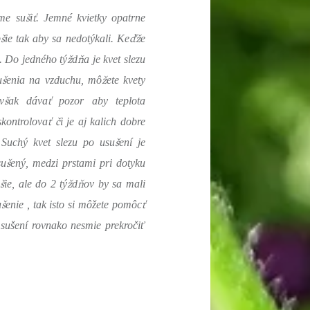
š
ť
áme su
i
. Jemné kvietky opatrne
š
ďž
p
ie tak aby sa nedotýkali. Ke
e
ž
ň
. Do jedného tý
d
a je kvet slezu
š
ž
u
enia na vzduchu, mô
ete kvety
š
ť
v
ak dáva
pozor aby teplota
ť
č
skontrolova
i je aj kalich dobre
š
 Suchý kvet slezu po usu
ení je
š
su
ený, medzi prstami pri dotyku
š
ž
ň
h
ie, ale do 2 tý
d
ov by sa mali
š
ť
u
enie , tak isto si môžete pomôc
sušení rovnako nesmie prekročiť