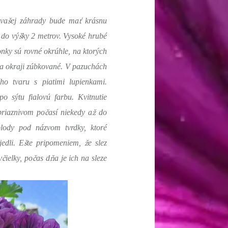
š
ť
 va
ej záhrady bude ma
krásnu
š
do vý
ky 2 metrov. Vysoké hrubé
onky sú rovné okrúhle, na ktorých
na okraji zúbkované. V pazuchách
ého tvaru s piatimi lupienkami.
o sýtu fialovú farbu. Kvitnutie
č
ž
priaznivom po
así niekedy a
do
plody pod názvom tvrdky, ktoré
š
ž
jedli. E
te pripomeniem,
e slez
č
č
ň
v
ielky, po
as d
a je ich na sleze