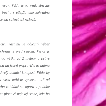
ž
š
č
 lesov. V
dy je to v
ak slne
né
š
 trochu svetlej
ia ako záhradná
ž
ž
ž
svetlo ru
ová a
ru
ová.
č
ž
e
ivú rastlinu je dôle
itý výber
 chránené pred vetrom. Vietor je
š
ž
á do vý
ky a
2 metrov a práve
ň
ť
eba na jese
pripravi
a to najmä
skvelý domáci kompost. Pôda by
ž
ž
a slezu mô
ete vysievať u
od
ť
reba zabúda
na oporu v podobe
č
u plotu
i nejakej stene, kde ho