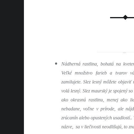
Nádherná rastlina, bohatá na kvete
Ve
ľ
ké mno
ž
stvo farieb a tvarov 
zamilujete. Slez lesný mô
ž
ete objavi
ť
n
volá lesný. Slez maurský je spojený s
ako okrasnú rastlinu, menej ako li
nebadane, vo
ľ
ne v prírode, ale nájd
zrúcanín alebo opustených usadlostí..
názve, sa v lie
č
ivosti neodli
š
ujú, to z
anie