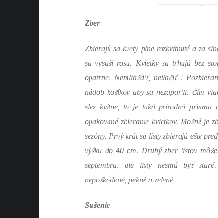
Zber
Zbierajú sa kvety plne rozkvitnuté a za sl
š
sa vysu
í rosa. Kvietky sa trhajú bez s
ž
ť
č
ť
opatrne. Nemlia
di
, netla
i
! Pozbiera
š
Č
nádob ko
íkov aby sa nezaparili.
ím via
slez kvitne, to je taká prírodná priama 
ž
opakované zbieranie kvietkov. Mo
né je z
sezóny. Prvý krát sa listy zbierajú ešte pre
š
ž
vý
ku do 40 cm. Druhý zber listov mô
e
ť
septembra, ale listy nesmú by
staré.
š
nepo
kodené, pekné a zelené.
š
Su
enie