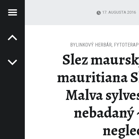
Jedálny lístok
17. AUGUSTA 2016
Navigácia v článkoch
CHEMYLKA
VESTRIS SLEZ NEBADANÝ ~ MALVA NEGLECTA – ALCHEMYLKA
BYLINKOVÝ HERBÁR
,
FYTOTERAP
Slez maursk
mauritiana Sl
Malva sylves
nebadaný 
negle