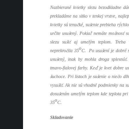
Nazbierané kvietky slezu bezodkladne d
prekladáme na sitko v tenkej vrstve, najle
č
š
kvietky sú tenu
ké, su
enie prebieha rýchlo
š
ľ
ž
ť
určite usu
ený. Pokia
nemáte mo
nos
s
š
ť
slezu su
i
aj umelým teplom. Treba 
o
č
š
neprekro
ila 35
C. Po usu
ení je dobré 
š
ť
usu
ený, inak by mohla droga splesnú
.
ď
tmavo-fialovej farby. Ke
je kvet dobre u
š
š
č
uchoce. Pri listoch je su
enie o nie
o dl
š
ť
vysu
i
. Ak nie sú vhodné podmienky na s
š
dosu
ením umelým teplom kde teplota pri 
o
35
C.
Skladovanie