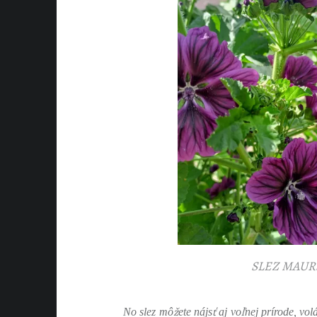
SLEZ MAUR
ž
ť
ľ
No slez mô
ete nájs
aj vo
nej prírode, vol