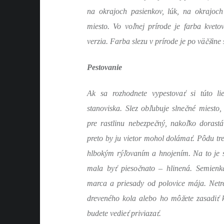
na okrajoch pasienkov, lúk, na okrajoch
ľ
miesto. Vo vo
nej prírode je farba kvetov
čš
verzia. Farba slezu v prírode je po vä
ine 
Pestovanie
ť
Ak sa rozhodnete vypestova
si túto li
ľ
č
stanoviska. Slez ob
ubuje slne
né miesto,
č
ľ
pre rastlinu nebezpe
ný, nako
ko dorast
ť
preto by ju vietor mohol doláma
. Pôdu tr
ľ
hlbokým rý
ovaním a hnojením. Na to je 
ť
č
mala by
pieso
nato – hlinená. Semienk
marca a priesady od polovice mája. Net
ž
ť
dreveného kola alebo ho mô
ete zasadi
k
ť
ť
budete vedie
priviaza
.