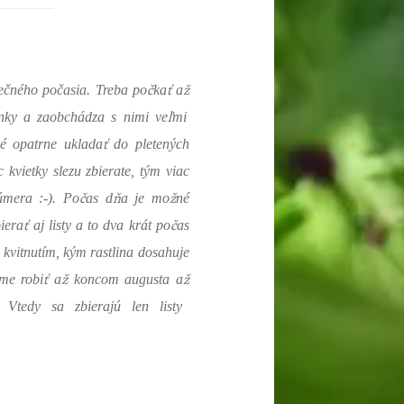
č
ť
ž
nečného počasia. Treba po
ka
a
ľ
tonky a zaobchádza s nimi ve
mi
ť
né opatrne uklada
do pletených
c kvietky slezu zbierate, tým viac
č
ň
ž
úmera :-). Po
as d
a je mo
né
ť
č
biera
aj listy a to dva krát po
as
d kvitnutím, kým rastlina dosahuje
ť
ž
ž
me robi
a
koncom augusta a
 Vtedy sa zbierajú len listy