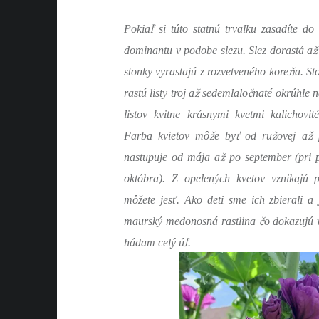
ľ
Pokia
si túto statnú trvalku zasadíte do
ž
dominantu v podobe slezu. Slez dorastá a
ň
stonky vyrastajú z rozvetveného kore
a. St
ž
č
rastú listy troj a
sedemlalo
naté okrúhle 
listov kvitne krásnymi kvetmi kalichovit
ž
ť
ž
ž
Farba kvietov mô
e by
od ru
ovej a
p
ž
nastupuje od mája a
po september (pri 
októbra). Z opelených kvetov vznikajú 
môžete jesť. Ako deti sme ich zbierali a 
č
maurský medonosná rastlina
o dokazujú 
ľ
hádam celý ú
.