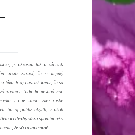
nstvo, je okrasou lúk a záhrad.
vám ur
č
ite zaru
č
í,
ž
e si nejaký
a lúkach aj napriek tomu,
ž
e sa
o záhradou a
ľ
udia ho pestujú viac
e
č
ivku,
č
o je
š
koda. Slez rastie
ete ho aj poblí
ž
obydlí, v okolí
 Tieto
tri druhy slezu
spomínané v
namená,
ž
e
sú rovnocenné
.