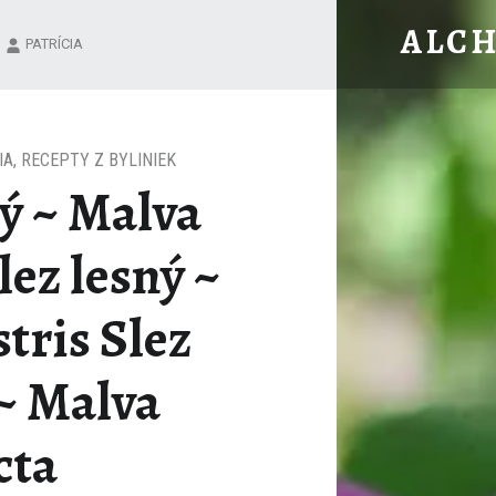
SLEZ MAURSKÝ ~ MALVA MAURITIANA SLEZ LESNÝ ~ MALVA SYLVESTRIS SLEZ NEBADA
ALC
PATRÍCIA
Bylinková záhrada
IA
,
RECEPTY Z BYLINIEK
ý ~ Malva
ez lesný ~
tris Slez
~ Malva
cta