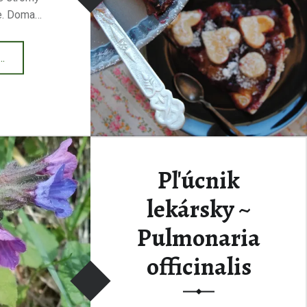
e. Doma…
livkový páj”
…
Pľúcnik
lekársky ~
Pulmonaria
officinalis