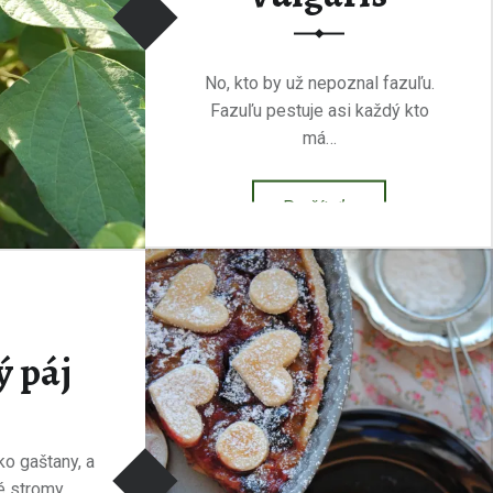
No, kto by už nepoznal fazuľu.
Fazuľu pestuje asi každý kto
má…
“Fazuľa záhradná ~ Phaseolus vulgaris”
Prečítať
…
ý páj
ko gaštany, a
é stromy