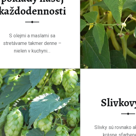
každodennosti
S olejmi a maslami sa
stretávame takmer denne –
nielen v kuchyni…
“Oleje pre zdravie – prírodné poklady našej každodennosti”
Prečítať
…
Slivkov
Slivky sú rovnako a
krásne sfarben