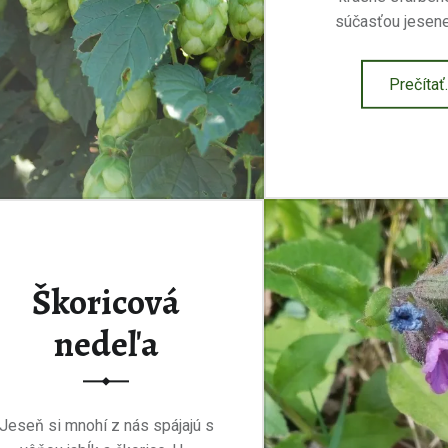
súčasťou jesen
“S
Prečítať
Škoricová
nedeľa
Jeseň si mnohí z nás spájajú s