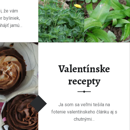
i, že vám
 byliniek,
ájiť jarnú…
LINKOVÝ KALENDÁR alebo jarný zber bylín v MARCI”
…
Valentínske
recepty
Ja som sa veľmi tešila na
fotenie valentínskeho článku aj s
chutnými…