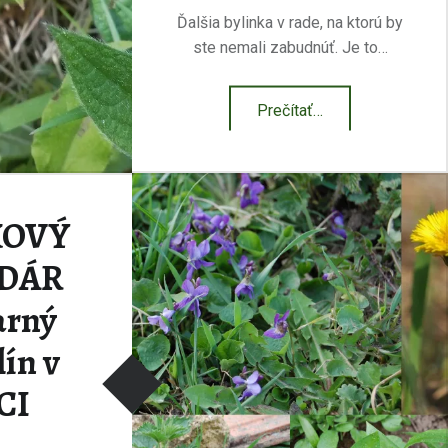
Ďalšia bylinka v rade, na ktorú by
ste nemali zabudnúť. Je to…
“Pľúcnik lekársky ~ Pulmonaria officinalis”
Prečítať
…
KOVÝ
DÁR
arný
lín v
CI