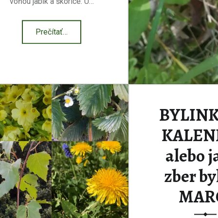
vôňou jabĺk a škorice. U…
“Škoricová nedeľa”
Prečítať
…
BYLIN
KALEN
alebo j
zber by
MAR