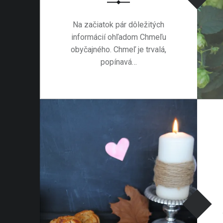
Na začiatok pár dôležitých
informácií ohľadom Chmeľu
obyčajného. Chmeľ je trvalá,
popínavá…
“Chmeľ obyčajný ~ Humulus lupus”
Prečítať
…