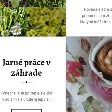
Povedala som s
pripomeniem zber
ktorými môžete zah
“BY
Prečítať
Jarné práce v
záhrade
Konečne je tu jar, teplejšie dni,
viac slnka a určite aj lepšia…