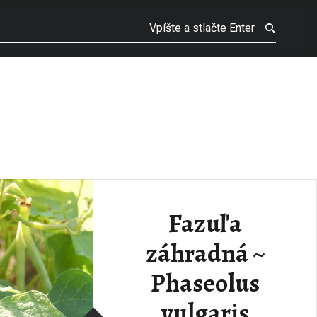
Fazuľa
záhradná ~
Phaseolus
vulgaris