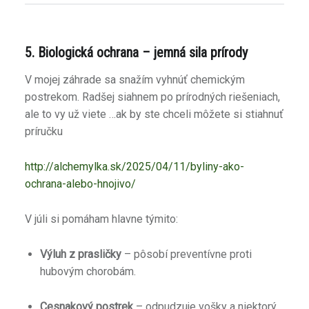
5. Biologická ochrana – jemná sila prírody
V mojej záhrade sa snažím vyhnúť chemickým
postrekom. Radšej siahnem po prírodných riešeniach,
ale to vy už viete …ak by ste chceli môžete si stiahnuť
príručku
http://alchemylka.sk/2025/04/11/byliny-ako-
ochrana-alebo-hnojivo/
V júli si pomáham hlavne týmito:
Výluh z prasličky
– pôsobí preventívne proti
hubovým chorobám.
Cesnakový postrek
– odpudzuje vošky a niektorý