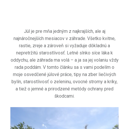
Júl je pre mňa jedným z najkrajších, ale aj
najnáročnejších mesiacov v záhrade. Všetko kvitne,
rastie, zreje a zároveň si vyžaduje dôkladnú a
nepretržitú starostlivosť. Letné slnko síce láka k
oddychu, ale záhrada ma volá – a ja sa jej volaniu vždy
rada poddám. V tomto článku sa s vami podelím o
moje osvedčené júlové práce, tipy na zber liečivých
bylín, starostlivosť o zeleninu, ovocné stromy a kríky,
a tiež o jemné a prirodzené metódy ochrany pred
škodcami.