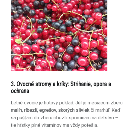
3. Ovocné stromy a kríky: Strihanie, opora a
ochrana
Letné ovocie je hotový poklad. Júl je mesiacom zberu
malín, ríbezlí, egrešov, skorých sliviek
či marhúľ. Keď
sa púšťam do zberu ríbezlí, spomínam na detstvo –
tie hŕstky plné vitamínov ma vždy potešia.