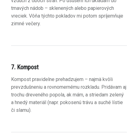
vzduch z oboch strán. Po usušení ich ukladám do
tmavých nádob – sklenených alebo papierových
vreciek. Vôňa týchto pokladov mi potom spríjemňuje
zimné večery.
7. Kompost
Kompost pravidelne prehadzujem – najmä kvôli
prevzdušneniu a rovnomernému rozkladu. Pridávam aj
trochu dreveného popola, ak mám, a striedam zelený
a hnedý materiál (napr. pokosenú trávu a suché lístie
či slamu).