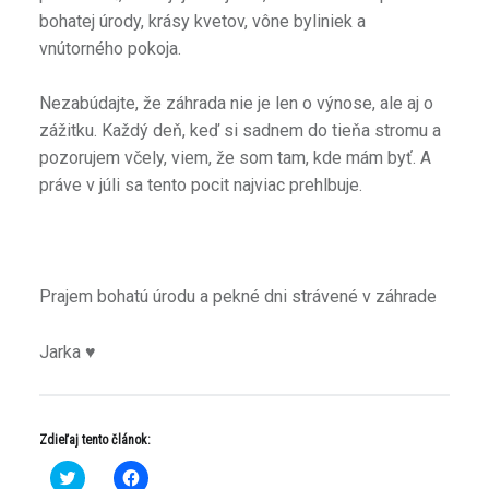
bohatej úrody, krásy kvetov, vône byliniek a
vnútorného pokoja.
Nezabúdajte, že záhrada nie je len o výnose, ale aj o
zážitku. Každý deň, keď si sadnem do tieňa stromu a
pozorujem včely, viem, že som tam, kde mám byť. A
práve v júli sa tento pocit najviac prehlbuje.
Prajem bohatú úrodu a pekné dni strávené v záhrade
Jarka ♥
Zdieľaj tento článok:
K
K