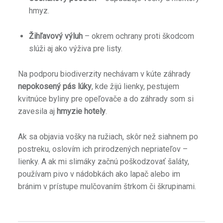
hmyz.
Žihľavový výluh
– okrem ochrany proti škodcom
slúži aj ako výživa pre listy.
Na podporu biodiverzity nechávam v kúte záhrady
nepokosený pás lúky
, kde žijú lienky, pestujem
kvitnúce byliny pre opeľovače a do záhrady som si
zavesila aj
hmyzie hotely
.
Ak sa objavia vošky na ružiach, skôr než siahnem po
postreku, oslovím ich prirodzených nepriateľov –
lienky. A ak mi slimáky začnú poškodzovať šaláty,
používam pivo v nádobkách ako lapač alebo im
bránim v prístupe mulčovaním štrkom či škrupinami.