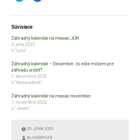
l
l
i
i
k
k
n
n
i
i
t
t
e
e
Súvisiace
p
p
r
r
e
e
Záhradný kalendár na mesiac JÚN
z
z
2. júna 2025
d
d
i
i
V "Leto"
e
e
ľ
ľ
a
a
Záhradný kalendár – December: čo ešte môžem pre
n
n
i
i
záhradu urobiť?
e
e
1. decembra 2025
n
n
a
a
V "Nezaradené"
s
F
l
a
u
c
Záhradný kalendár na mesiac november
ž
e
b
b
1. novembra 2025
e
o
V "Jeseň"
T
o
w
k
i
u
t
(
t
O
30. JÚNA 2025
e
t
r
v
ALCHEMYLKA
(
o