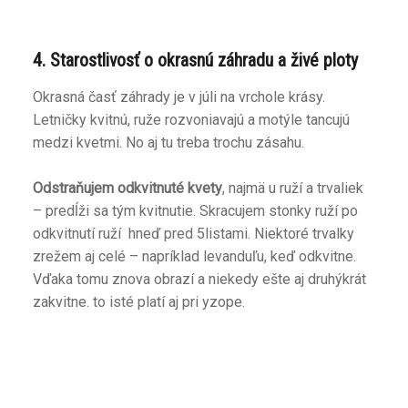
4. Starostlivosť o okrasnú záhradu a živé ploty
Okrasná časť záhrady je v júli na vrchole krásy.
Letničky kvitnú, ruže rozvoniavajú a motýle tancujú
medzi kvetmi. No aj tu treba trochu zásahu.
Odstraňujem odkvitnuté kvety
, najmä u ruží a trvaliek
– predĺži sa tým kvitnutie. Skracujem stonky ruží po
odkvitnutí ruží hneď pred 5listami. Niektoré trvalky
zrežem aj celé – napríklad levanduľu, keď odkvitne.
Vďaka tomu znova obrazí a niekedy ešte aj druhýkrát
zakvitne. to isté platí aj pri yzope.