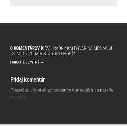
O
r
t
í
v
s
o
a
r
v
í
n
s
o
a
v
v
o
n
m
o
o
v
k
o
n
0 KOMENTÁROV K “
ZÁHRADNÝ KALENDÁR NA MESIAC JÚL
m
e
: SLNKO, ÚRODA A STAROSTLIVOSŤ
”
o
)
k
n
PRIDAJTE VLASTNÝ →
e
)
Pridaj komentár
Prepáčte, ale pred zanechaním komentára sa musíte
prihlásiť
.