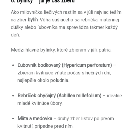
6. Bylinky – júl je čas zberu
Ako milovníčka liečivých rastlín sa v júli najviac teším
na zber
bylín
. Vôňa sušiaceho sa rebríčka, materinej
dúšky alebo ľubovníka ma sprevádza takmer každý
deň.
Medzi hlavné bylinky, ktoré zbieram v júli, patria:
Ľubovník bodkovaný (Hypericum perforatum)
–
zbieram kvitnúce vňate počas slnečných dní,
najlepšie okolo poludnia.
Rebríček obyčajný (Achillea millefolium)
– ideálne
mladé kvitnúce úbory.
Mäta a medovka
– druhý zber listov po prvom
kvitnutí, prípadne pred ním.