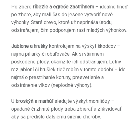
Po zbere
ríbezle a egreše zastrihnem
– ideálne hneď
po zbere, aby mali čas do jesene vytvoriť nové
výhonky. Staré drevo, ktoré už neprináša úrodu,
odstraňujem, čím podporujem rast mladých výhonkov.
Jablone a hrušky
kontrolujem na výskyt škodcov –
najmä piliarky či obaľovače. Ak si všimnem
poškodené plody, okamžite ich odstraňujem. Letný
rez jabloní či hrušiek tiež robím v tomto období – ide
najmä o prestrihanie koruny, presvetlenie a
ť
odstránenie vlkov (neplodné výhony).
U
broskýň a marhúľ
sledujte výskyt moniliózy –
opadané či zhnité plody treba zbierať a zlikvidovať,
aby sa predišlo ďalšiemu šíreniu choroby.