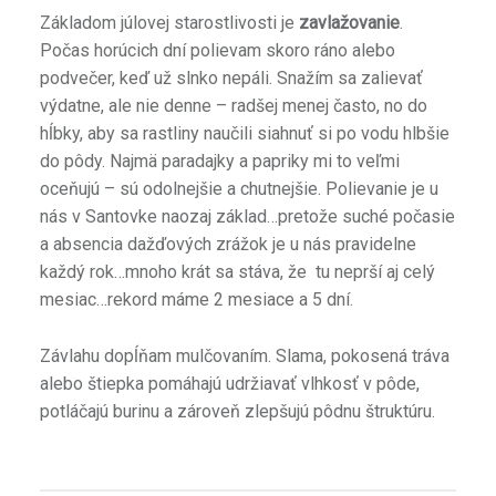
Základom júlovej starostlivosti je
zavlažovanie
.
Počas horúcich dní polievam skoro ráno alebo
podvečer, keď už slnko nepáli. Snažím sa zalievať
výdatne, ale nie denne – radšej menej často, no do
hĺbky, aby sa rastliny naučili siahnuť si po vodu hlbšie
do pôdy. Najmä paradajky a papriky mi to veľmi
oceňujú – sú odolnejšie a chutnejšie. Polievanie je u
nás v Santovke naozaj základ…pretože suché počasie
a absencia dažďových zrážok je u nás pravidelne
každý rok…mnoho krát sa stáva, že tu neprší aj celý
mesiac…rekord máme 2 mesiace a 5 dní.
Závlahu dopĺňam mulčovaním. Slama, pokosená tráva
alebo štiepka pomáhajú udržiavať vlhkosť v pôde,
potláčajú burinu a zároveň zlepšujú pôdnu štruktúru.