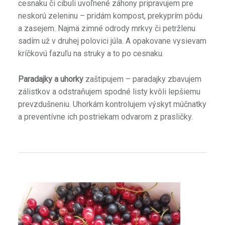
cesnaku či cibuli uvoľnené záhony pripravujem pre
neskorú zeleninu – pridám kompost, prekyprím pôdu
a zasejem. Najmä zimné odrody mrkvy či petržlenu
sadím už v druhej polovici júla. A opakovane vysievam
kríčkovú fazuľu na struky a to po cesnaku.
Paradajky a uhorky
zaštipujem – paradajky zbavujem
zálistkov a odstraňujem spodné listy kvôli lepšiemu
prevzdušneniu. Uhorkám kontrolujem výskyt múčnatky
a preventívne ich postriekam odvarom z prasličky.