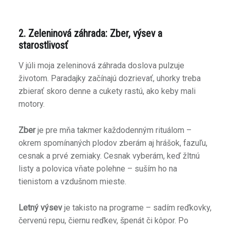
2. Zeleninová záhrada: Zber, výsev a
starostlivosť
V júli moja zeleninová záhrada doslova pulzuje
životom. Paradajky začínajú dozrievať, uhorky treba
zbierať skoro denne a cukety rastú, ako keby mali
motory.
Zber
je pre mňa takmer každodenným rituálom –
okrem spomínaných plodov zberám aj hrášok, fazuľu,
cesnak a prvé zemiaky. Cesnak vyberám, keď žltnú
listy a polovica vňate polehne – suším ho na
tienistom a vzdušnom mieste.
Letný výsev
je takisto na programe – sadím reďkovky,
červenú repu, čiernu reďkev, špenát či kôpor. Po