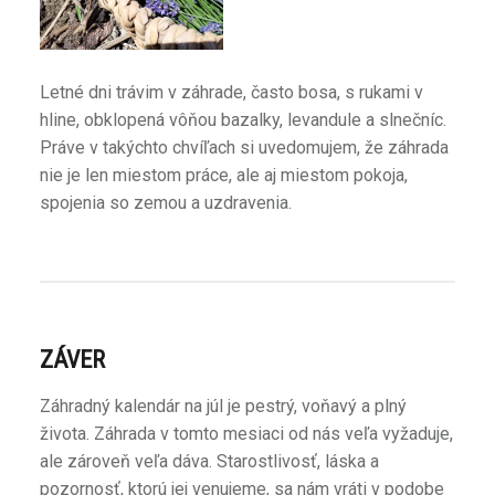
Letné dni trávim v záhrade, často bosa, s rukami v
hline, obklopená vôňou bazalky, levandule a slnečníc.
Práve v takýchto chvíľach si uvedomujem, že záhrada
nie je len miestom práce, ale aj miestom pokoja,
spojenia so zemou a uzdravenia.
ZÁVER
Záhradný kalendár na júl je pestrý, voňavý a plný
života. Záhrada v tomto mesiaci od nás veľa vyžaduje,
ale zároveň veľa dáva. Starostlivosť, láska a
pozornosť, ktorú jej venujeme, sa nám vráti v podobe