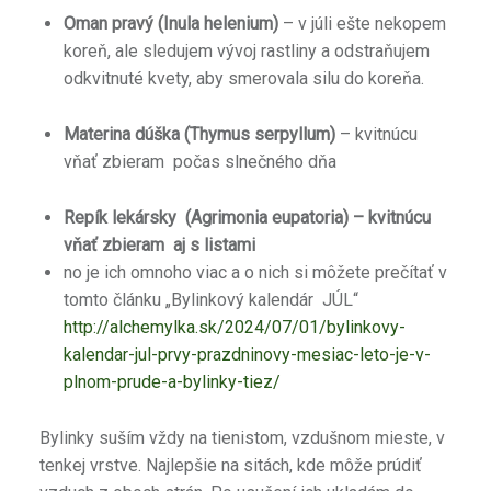
Oman pravý (Inula helenium)
– v júli ešte nekopem
koreň, ale sledujem vývoj rastliny a odstraňujem
odkvitnuté kvety, aby smerovala silu do koreňa.
Materina dúška (Thymus serpyllum)
– kvitnúcu
vňať zbieram počas slnečného dňa
Repík lekársky (Agrimonia eupatoria) –
kvitnúcu
vňať zbieram aj s listami
no je ich omnoho viac a o nich si môžete prečítať v
tomto článku „Bylinkový kalendár JÚL“
http://alchemylka.sk/2024/07/01/bylinkovy-
kalendar-jul-prvy-prazdninovy-mesiac-leto-je-v-
plnom-prude-a-bylinky-tiez/
Bylinky suším vždy na tienistom, vzdušnom mieste, v
tenkej vrstve. Najlepšie na sitách, kde môže prúdiť