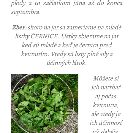
plody a to začiatkom júna až do konca
septembra.
Zber
: skoro na jar sa zameriame na mladé
lístky ČERNICE. Lístky zbierame na jar
keď sú mladé a keď je černica pred
kvitnutím. Vtedy sú listy plné sily a
účinných látok.
Môžete si
ich natrhať
aj počas
kvitnutia,
ale vtedy je
ich účinnosť
už slabšia,