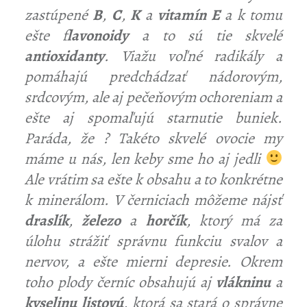
zastúpené
B
,
C
,
K
a
vitamín E
a k tomu
ešte f
lavonoidy
a to sú tie skvelé
antioxidanty
. Viažu voľné radikály a
pomáhajú predchádzať nádorovým,
srdcovým, ale aj pečeňovým ochoreniam a
ešte aj spomaľujú starnutie buniek.
Paráda, že ? Takéto skvelé ovocie my
máme u nás, len keby sme ho aj jedli
Ale vrátim sa ešte k obsahu a to konkrétne
k minerálom. V černiciach môžeme nájsť
draslík
,
železo
a
horčík
, ktorý má za
úlohu strážiť správnu funkciu svalov a
nervov, a ešte mierni depresie. Okrem
toho plody černíc obsahujú aj
vlákninu
a
kyselinu listovú
, ktorá sa stará o správne