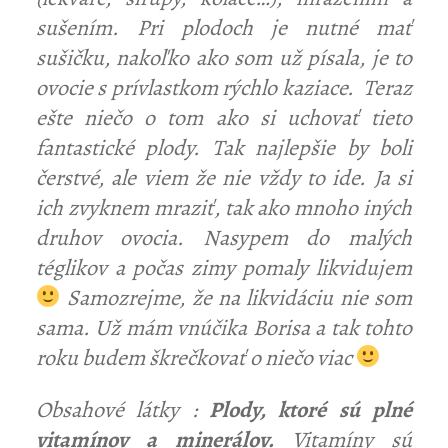
sušením. Pri plodoch je nutné mať
sušičku, nakoľko ako som už písala, je to
ovocie s prívlastkom rýchlo kaziace. Teraz
ešte niečo o tom ako si uchovať tieto
fantastické plody. Tak najlepšie by boli
čerstvé, ale viem že nie vždy to ide. Ja si
ich zvyknem mraziť, tak ako mnoho iných
druhov ovocia. Nasypem do malých
téglikov a počas zimy pomaly likvidujem
Samozrejme, že na likvidáciu nie som
sama. Už mám vnúčika Borisa a tak tohto
roku budem škrečkovať o niečo viac
Obsahové látky :
Plody, ktoré sú plné
vitamínov a minerálov.
Vitamíny sú