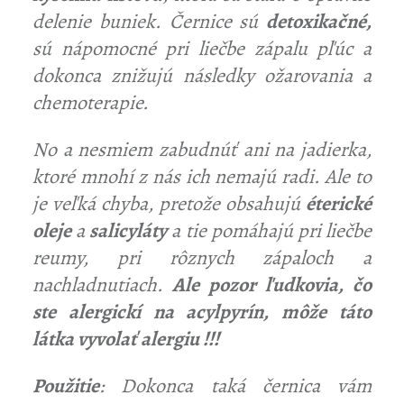
delenie buniek. Černice sú
detoxikačné,
sú nápomocné pri liečbe zápalu pľúc a
dokonca znižujú následky ožarovania a
chemoterapie.
No a nesmiem zabudnúť ani na jadierka,
ktoré mnohí z nás ich nemajú radi. Ale to
je veľká chyba, pretože obsahujú
éterické
oleje
a
salicyláty
a tie pomáhajú pri liečbe
reumy, pri rôznych zápaloch a
nachladnutiach.
Ale pozor ľudkovia, čo
ste alergickí na acylpyrín, môže táto
látka vyvolať alergiu !!!
Použitie
: Dokonca taká černica vám