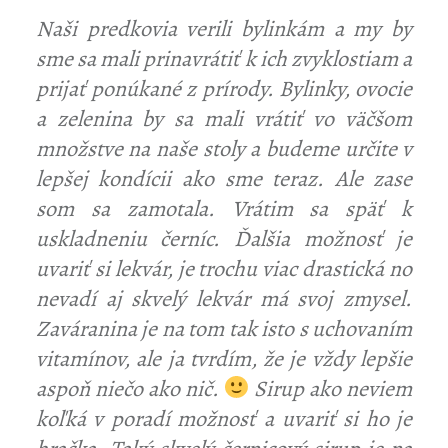
Naši predkovia verili bylinkám a my by
sme sa mali prinavrátiť k ich zvyklostiam a
prijať ponúkané z prírody. Bylinky, ovocie
a zelenina by sa mali vrátiť vo väčšom
množstve na naše stoly a budeme určite v
lepšej kondícii ako sme teraz. Ale zase
som sa zamotala. Vrátim sa späť k
uskladneniu černíc. Ďalšia možnosť je
uvariť si lekvár, je trochu viac drastická no
nevadí aj skvelý lekvár má svoj zmysel.
Zaváranina je na tom tak isto s uchovaním
vitamínov, ale ja tvrdím, že je vždy lepšie
aspoň niečo ako nič.
Sirup ako neviem
koľká v poradí možnosť a uvariť si ho je