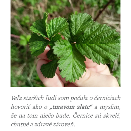
Veľa starších ľudí som počula o černiciach
hovoriť ako o
„tmavom zlate“
a myslím,
že na tom niečo bude. Černice sú skvelé,
chutné a zdravé zároveň.