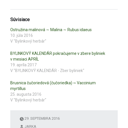
k
k
n
n
i
i
t
t
e
e
Súvisiace
p
p
r
r
e
e
Ostružina malinová ∼ Malina ∼ Rubus idaeus
z
z
10. júla 2016
d
d
i
i
V "Bylinkový herbár"
e
e
ľ
ľ
a
a
BYLINKOVÝ KALENDÁR pokračujeme v zbere byliniek
n
n
i
i
v mesiaci APRÍL
e
e
19. apríla 2017
n
n
a
a
V "BYLINKOVÝ KALENDÁR - Zber byliniek"
s
F
l
a
u
c
Brusnica čučoriedová (čučoriedka) ~ Vaccinium
ž
e
b
b
myrtillus
e
o
25. augusta 2016
T
o
w
k
V "Bylinkový herbár"
i
u
t
(
t
O
e
t
r
v
29. SEPTEMBRA 2016
(
o
O
r
JARKA