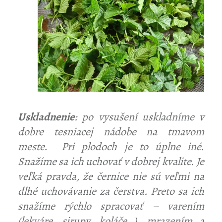
Uskladnenie
: po vysušení uskladníme v
ť
dobre tesniacej nádobe na tmavom
meste. Pri plodoch je to úplne iné.
Snažíme sa ich uchovať v dobrej kvalite. Je
veľká pravda, že černice nie sú veľmi na
dlhé uchovávanie za čerstva. Preto sa ich
snažíme rýchlo spracovať – varením
(lekváre, sirupy, koláče…), mrazením a