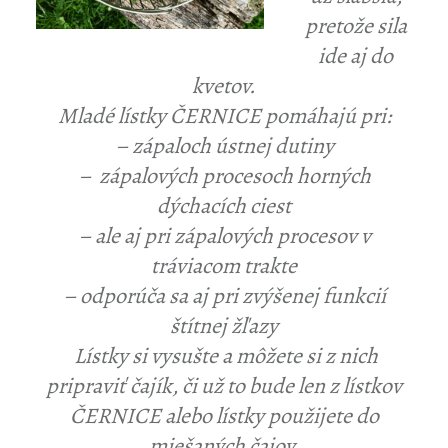
pretože sila
ide aj do
kvetov.
Mladé lístky ČERNICE pomáhajú pri:
– zápaloch ústnej dutiny
– zápalových procesoch horných
dýchacích ciest
– ale aj pri zápalových procesov v
tráviacom trakte
– odporúča sa aj pri zvýšenej funkcií
štítnej žľazy
Lístky si vysušte a môžete si z nich
pripraviť čajík, či už to bude len z lístkov
ČERNICE alebo lístky použijete do
miešaných čajov.