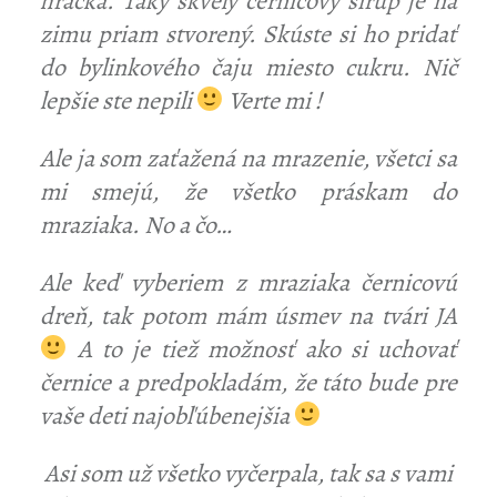
hračka. Taký skvelý černicový sirup je na
zimu priam stvorený. Skúste si ho pridať
do bylinkového čaju miesto cukru. Nič
lepšie ste nepili
Verte mi !
Ale ja som zaťažená na mrazenie, všetci sa
mi smejú, že všetko práskam do
mraziaka. No a čo…
Ale keď vyberiem z mraziaka černicovú
dreň, tak potom mám úsmev na tvári JA
A to je tiež možnosť ako si uchovať
černice a predpokladám, že táto bude pre
vaše deti najobľúbenejšia
Asi som už všetko vyčerpala, tak sa s vami