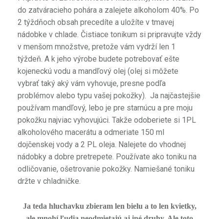
do zatváracieho pohára a zalejete alkoholom 40%. Po
2 týždňoch obsah precedíte a uložíte v tmavej
nádobke v chlade. Čistiace tonikum si pripravujte vždy
v menšom množstve, pretože vám vydrží len 1
týždeň. A k jeho výrobe budete potrebovať ešte
kojeneckú vodu a mandľový olej (olej si môžete
vybrať taký aký vám vyhovuje, presne podľa
problémov alebo typu vašej pokožky). Ja najčastejšie
používam mandľový, lebo je pre starnúcu a pre moju
pokožku najviac vyhovujúci. Takže odoberiete si 1PL
alkoholového macerátu a odmeriate 150 ml
dojčenskej vody a 2 PL oleja. Nalejete do vhodnej
nádobky a dobre pretrepete. Používate ako toniku na
odličovanie, ošetrovanie pokožky. Namiešané toniku
držte v chladničke.
Ja teda hluchavku zbieram len bielu a to len kvietky,
ale mnohí ľudia neodmietajú aj iné druhy. Ale toto