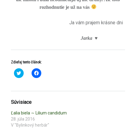
rozhodnutie je už na vás
Ja vám prajem krásne dni
Jarka
♥
Zdieľaj tento článok:
K
K
l
l
i
i
k
k
n
n
i
i
t
t
e
e
Súvisiace
p
p
r
r
e
e
Ľalia biela ∼ Lilium candidum
z
z
28. júla 2016
d
d
i
i
V "Bylinkový herbár"
e
e
ľ
ľ
a
a