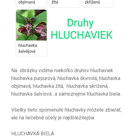
Na obrázku vidíme niekoľko druhov hluchaviek :
hluchavka purpurová, hluchavka škvrnitá, hluchavka
objímavá, hluchavka žltá, hluchavka skrížená,
hluchavka šalviová…a samozrejme hluchavka biela.
Všetky tieto spomenuté hluchavky môžete zbierať,
ale na liečebné účely je najdôležitejšia
HLUCHAVKA BIELA