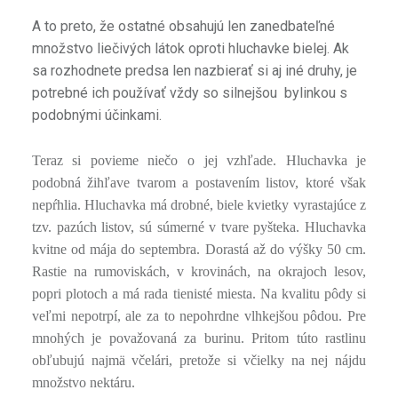
A to preto, že ostatné obsahujú len zanedbateľné
množstvo liečivých látok oproti hluchavke bielej. Ak
sa rozhodnete predsa len nazbierať si aj iné druhy, je
potrebné ich používať vždy so silnejšou bylinkou s
podobnými účinkami.
Teraz si povieme niečo o jej vzhľade. Hluchavka je
podobná žihľave tvarom a postavením listov, ktoré však
nepŕhlia. Hluchavka má drobné, biele kvietky vyrastajúce z
tzv. pazúch listov, sú súmerné v tvare pyšteka. Hluchavka
kvitne od mája do septembra. Dorastá až do výšky 50 cm.
Rastie na rumoviskách, v krovinách, na okrajoch lesov,
popri plotoch a má rada tienisté miesta. Na kvalitu pôdy si
veľmi nepotrpí, ale za to nepohrdne vlhkejšou pôdou. Pre
mnohých je považovaná za burinu. Pritom túto rastlinu
obľubujú najmä včelári, pretože si včielky na nej nájdu
množstvo nektáru.