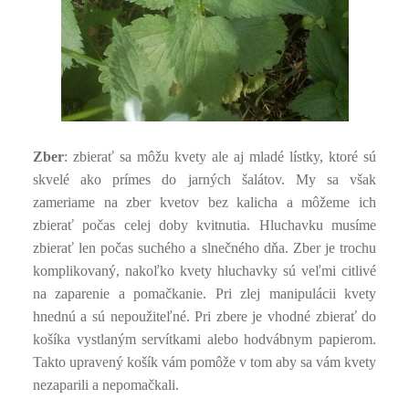
Zber
: zbierať sa môžu kvety ale aj mladé lístky, ktoré sú
skvelé ako prímes do jarných šalátov. My sa však
zameriame na zber kvetov bez kalicha a môžeme ich
zbierať počas celej doby kvitnutia. Hluchavku musíme
zbierať len počas suchého a slnečného dňa. Zber je trochu
komplikovaný, nakoľko kvety hluchavky sú veľmi citlivé
na zaparenie a pomačkanie. Pri zlej manipulácii kvety
hnednú a sú nepoužiteľné. Pri zbere je vhodné zbierať do
košíka vystlaným servítkami alebo hodvábnym papierom.
Takto upravený košík vám pomôže v tom aby sa vám kvety
nezaparili a nepomačkali.