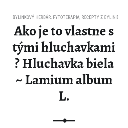
BYLINKOVÝ HERBÁR
,
FYTOTERAPIA
,
RECEPTY Z BYLINIEK
Ako je to vlastne s
tými hluchavkami
? Hluchavka biela
~ Lamium album
L.