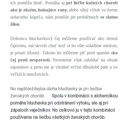
ich pomôžu tlmiť. Pomáha aj
pri liečbe kožných chorob
ako je ekzém, hnisajúce rany,
alebo silný výluh vo forme
sedacieho kúpeľa, nám pomôže pri problémoch
so zlatou
žilou
.
Dokonca hluchavkový čaj môžeme používať ako dennú
čajovinu, má skvelú chuť keď si ho ešte osladíme medom,
je priam úžasný. Takisto ho môžeme piť pred spaním a
ko
čaj proti nespavosti.
Nesmieme však zabúdať na obsah
saponínov a preto nie je vhodné veľmi dlhodobé pitie a vo
veľkých množstvách.
No najdôležitejšia úloha hluchavky je pri liečbe
ženských chorôb.
Spolu v kombinácii s alchemilkou
pomáha hluchavka pri odstránení výtoku, ale aj pri
zápaloch vaječníkov. No celkovo ju v tejto kombinácii
používame na liečbu všetkých ženských chorôb.