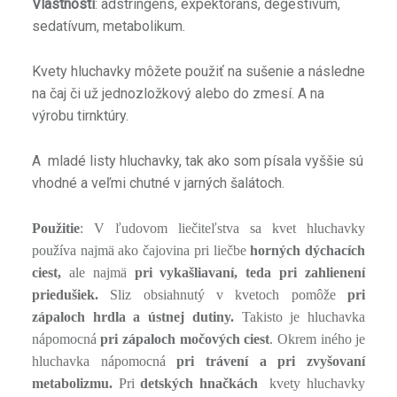
Vlastnosti
: adstringens, expektorans, degestívum,
sedatívum, metabolikum.
Kvety hluchavky môžete použiť na sušenie a následne
na čaj či už jednozložkový alebo do zmesí. A na
výrobu tirnktúry.
A mladé listy hluchavky, tak ako som písala vyššie sú
vhodné a veľmi chutné v jarných šalátoch.
ť
Použitie
: V ľudovom liečiteľstva sa kvet hluchavky
používa najmä ako čajovina pri liečbe
horných dýchacích
ciest,
ale najmä
pri vykašliavaní, teda pri zahlienení
priedušiek.
Sliz obsiahnutý v kvetoch pomôže
pri
zápaloch hrdla a ústnej dutiny.
Takisto je hluchavka
nápomocná
pri zápaloch močových ciest
. Okrem iného je
hluchavka nápomocná
pri trávení a pri zvyšovaní
metabolizmu.
Pri
detských hnačkách
kvety hluchavky