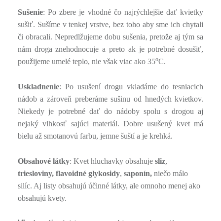
Sušenie
: Po zbere je vhodné čo najrýchlejšie dať kvietky
sušiť. Sušíme v tenkej vrstve, bez toho aby sme ich chytali
či obracali. Nepredlžujeme dobu sušenia, pretože aj tým sa
nám droga znehodnocuje a preto ak je potrebné dosušiť,
o
použijeme umelé teplo, nie však viac ako 35
C.
Uskladnenie
: Po usušení drogu vkladáme do tesniacich
nádob a zároveň preberáme sušinu od hnedých kvietkov.
Niekedy je potrebné dať do nádoby spolu s drogou aj
nejaký vlhkosť sajúci materiál. Dobre usušený kvet má
bielu až smotanovú farbu, jemne šuští a je krehká.
Obsahové látky
: Kvet hluchavky obsahuje
sliz
,
triesloviny, flavoidné glykosidy
,
saponín,
niečo málo
silíc. Aj listy obsahujú účinné látky, ale omnoho menej ako
obsahujú kvety.