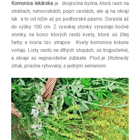
Komonica lekárska
je dvojročná bylina, ktorá rasti na
stráňach, rumoviskách, popri cestách, ale aj na okraji
lúk a to od nížin až po podhorské pásmo. Dorastá až
do výšky 100 cm. Z vysokej stonky vyrastajú bočné
stonky, na konci ktorých rastú kvety, ktoré sú žltej
farby a tvoria tzv. strapce. Kvety komonice krásne
voňajú. Listy rastú na dlhých stopách, sú trojpočetné,
a okraje sú nepravidelne zúbkaté. Plod je žltohnedý
struk, priečne ryhovaný, s jedným semenom.