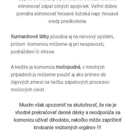
eliminovať zápal očných spojiviek. Veľmi dobre
pomáha eliminovať hnisavé ložiská napr. hnisavé
vredy predkolenia.
Kurmanínové látky
pôsobia aj na nervový systém,
pričom komonicu môžeme aj pri nespavosti,
podráždení či strese.
A keďže je komonica
močopudná
, v mnohých
prípadoch ju môžeme použiť aj ako prímes do
čajových zmesí na liečbu zápalových procesov
močových ciest.
Musím však upozorniť na skutočnosť, že nie je
vhodné prekračovať denné dávky a neodporúča sa
komonicu užívať dlhodobo, nakoľko môže zapríčiniť
krvácanie vnútorných orgánov !!!