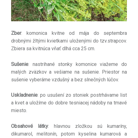
Zber
: komonica kvitne od mája do septembra
drobnými žltými kvietkami uloženými do tzv.strapcov.
Zbiera sa kvitnúca vňať dlhá cca 25 cm.
Sušenie
: nastrihané stonky komonice viažeme do
malých zväzkov a vešiame na sušenie. Priestor na
sušenie vyberáme vzdušný a bez slnečných lúčov.
Uskladnenie
: po usušení zo stoniek postrhávame list
a kvet a uložíme do dobre tesniacej nádoby na tmavé
miesto.
Obsahové látky
: hlavnou zložkou sú kumaríny,
dikumarol, melitonín, potom kyselina kumarová a