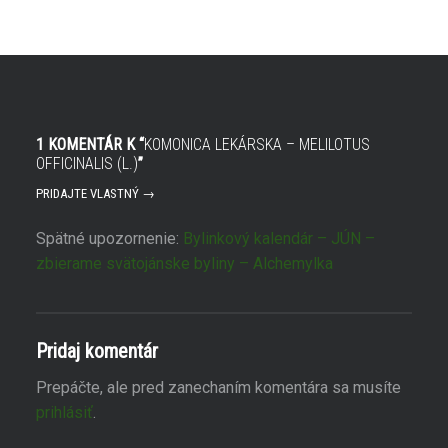
O
r
t
í
v
s
o
a
r
v
í
n
s
o
a
v
v
o
n
m
o
o
1 KOMENTÁR K “
KOMONICA LEKÁRSKA – MELILOTUS
v
k
o
n
OFFICINALIS (L.)
”
m
e
o
)
PRIDAJTE VLASTNÝ →
k
n
e
)
Spätné upozornenie:
Bylinkový kalendár – JÚN –
zbierame svätojánske byliny – Alchemylka
Pridaj komentár
Prepáčte, ale pred zanechaním komentára sa musíte
prihlásiť
.