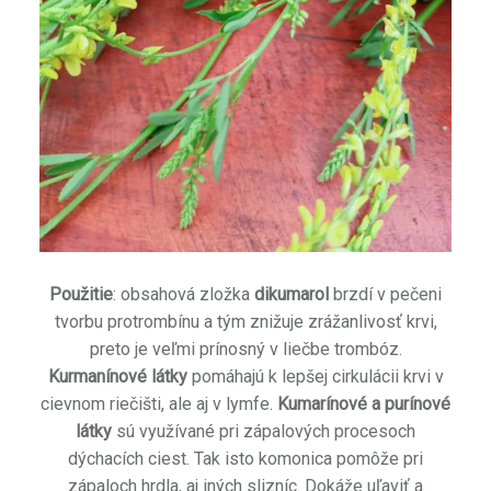
Použitie
: obsahová zložka
dikumarol
brzdí v pečeni
tvorbu protrombínu a tým znižuje zrážanlivosť krvi,
preto je veľmi prínosný v liečbe trombóz.
Kurmanínové látky
pomáhajú k lepšej cirkulácii krvi v
cievnom riečišti, ale aj v lymfe.
Kumarínové a purínové
látky
sú využívané pri zápalových procesoch
dýchacích ciest. Tak isto komonica pomôže pri
zápaloch hrdla, aj iných slizníc. Dokáže uľaviť a