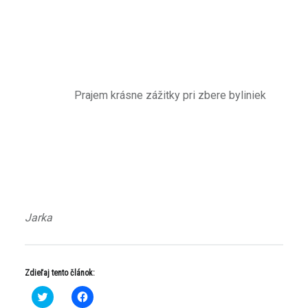
Prajem krásne zážitky pri zbere byliniek
Jarka
Zdieľaj tento článok:
K
K
l
l