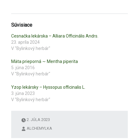
i
i
k
k
n
n
i
i
t
t
e
e
Súvisiace
p
p
r
r
e
e
Cesnačka lekárska – Alliara Officinális Andrs.
z
z
23. apríla 2024
d
d
i
i
V "Bylinkový herbár"
e
e
ľ
ľ
a
a
Mäta prieporná ∼ Mentha piperita
n
n
i
i
5. júna 2016
e
e
V "Bylinkový herbár"
n
n
a
a
s
F
l
a
Yzop lekársky – Hyssopus officinalis L.
u
c
3. júna 2023
ž
e
b
b
V "Bylinkový herbár"
e
o
T
o
w
k
i
u
t
(
2. JÚLA 2023
t
O
e
t
ALCHEMYLKA
r
v
(
o