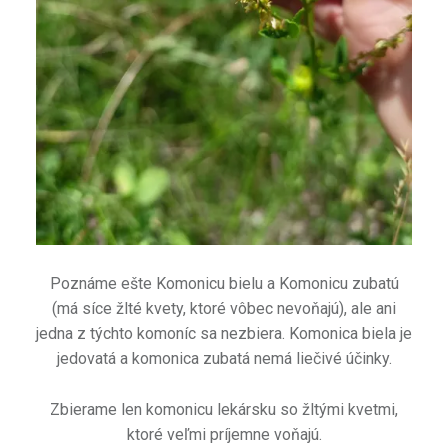
ť
Poznáme ešte Komonicu bielu a Komonicu zubatú
(má síce žlté kvety, ktoré vôbec nevoňajú), ale ani
jedna z týchto komoníc sa nezbiera. Komonica biela je
jedovatá a komonica zubatá nemá liečivé účinky.
Zbierame len komonicu lekársku so žltými kvetmi,
ktoré veľmi príjemne voňajú.