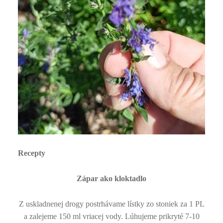
ť
Recepty
Zápar ako kloktadlo
Z uskladnenej drogy postrhávame lístky zo stoniek za 1 PL
a zalejeme 150 ml vriacej vody. Lúhujeme prikryté 7-10