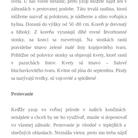
ľ
ž
ť
sveta. U nás vo
ne nerastie, preto yzop mô
ete nájs
len v
záhradách v pestovanej podobe. Táto trvalá rastlina, ktorú
ž
ť
ň
mô
eme nazva
aj polokrom, je nádherne a silno vo
ajúca
š
ň
bylina. Dorastá do vý
ky od 50 -80 cm. Kore
je drevnatý
ň
š
a hlboký. Z kore
a vyrastajú dlhé rovné
tvorhranné
stonky, na konci sa rozvetvujú. Na stonkách rastú
pravidelne tmavo zelené malé listy kopijovitého tvaru.
ž
Pribli
ne od polovice stonky sa objavujú kvety, ktoré rastú
v pazuchách listov. Kvety sú tmavo – fialové
hluchavkovitého tvaru. Kvitne od júna do septembra. Plody
š
sa nazývajú tvrdky, sú vajcovité a splo
tené
Pestovanie
ďž
ľ
š
č
Ke
e yzop vo vo
nej prírode v na
ich kon
inách
ž
ť
ť
nenájdete a chceli by ste ho vyu
íva
, musíte si dopestova
š
vo vlastnej záhrade. Pestovanie je vhodné v teplej
ích a
č
š
ť
slne
ných oblastiach. Nezná
a vietor, preto mu treba nájs