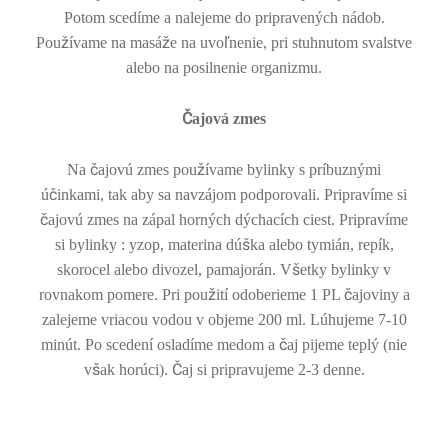
Potom scedíme a nalejeme do pripravených nádob.
ž
ž
ľ
Pou
ívame na masá
e na uvo
nenie, pri stuhnutom svalstve
alebo na posilnenie organizmu.
Č
ajová zmes
č
ž
Na
ajovú zmes pou
ívame bylinky s príbuznými
č
ú
inkami, tak aby sa navzájom podporovali. Pripravíme si
č
ajovú zmes na zápal horných dýchacích ciest. Pripravíme
š
si bylinky : yzop, materina dú
ka alebo tymián, repík,
š
skorocel alebo divozel, pamajorán. V
etky bylinky v
ž
č
rovnakom pomere. Pri pou
ití odoberieme 1 PL
ajoviny a
zalejeme vriacou vodou v objeme 200 ml. Lúhujeme 7-10
č
minút. Po scedení osladíme medom a
aj pijeme teplý (nie
š
Č
v
ak horúci).
aj si pripravujeme 2-3 denne.