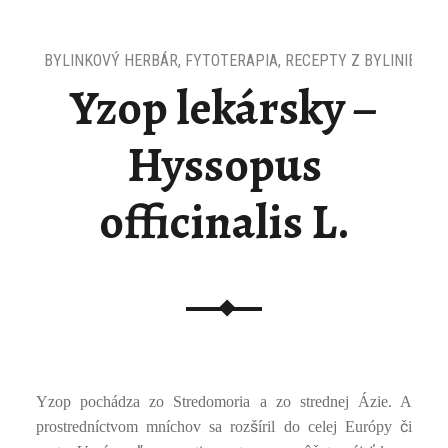
BYLINKOVÝ HERBÁR
,
FYTOTERAPIA
,
RECEPTY Z BYLINIEK
Yzop lekársky –
Hyssopus
officinalis L.
Yzop pochádza zo Stredomoria a zo strednej Ázie. A
š
č
prostredníctvom mníchov sa roz
íril do celej Európy
i