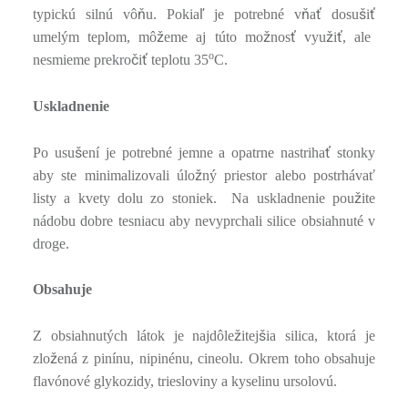
ň
ľ
ň
ť
š
ť
typickú silnú vô
u. Pokia
je potrebné v
a
dosu
i
ž
ž
ť
ž
ť
umelým teplom, mô
eme aj túto mo
nos
vyu
i
, ale
o
č
ť
nesmieme prekro
i
teplotu 35
C.
Uskladnenie
š
ť
Po usu
ení je potrebné jemne a opatrne nastriha
stonky
ž
aby ste minimalizovali úlo
ný priestor alebo postrhávať
ž
listy a kvety dolu zo stoniek. Na uskladnenie pou
ite
nádobu dobre tesniacu aby nevyprchali silice obsiahnuté v
droge.
Obsahuje
ž
š
Z obsiahnutých látok je najdôle
itej
ia silica, ktorá je
ž
zlo
ená z pinínu, nipinénu, cineolu. Okrem toho obsahuje
flavónové glykozidy, triesloviny a kyselinu ursolovú.