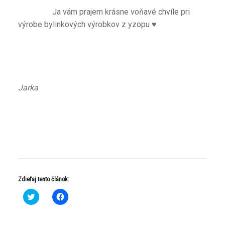
Ja vám prajem krásne voňavé chvíle pri
výrobe bylinkových výrobkov z yzopu ♥
Jarka
Zdieľaj tento článok:
K
K
l
l
i
i
k
k
n
n