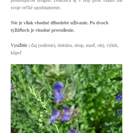
ň
š
posil
ujúcou drogou. Dokonca aj v boji proti v
iam má
svoje veľké opodstatnenie.
š
ž
Nie je v
ak vhodné dlhodobé u
ívanie. Po dvoch
ž
ň
š
tý
d
och je vhodné preru
enie.
ž
č
š
ť
Vyu
itie :
aj (su
enie), tinktúra, sirup, mas
, olej, výluh,
kúpeľ