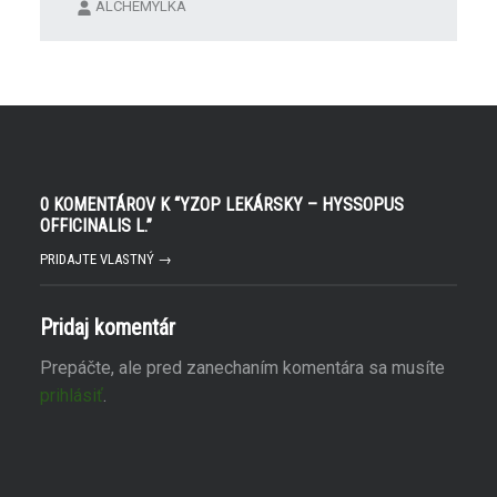
o
a
ALCHEMYLKA
r
v
í
n
s
o
a
v
v
o
n
m
o
o
v
k
o
n
m
e
o
)
k
n
e
0 KOMENTÁROV K “
YZOP LEKÁRSKY – HYSSOPUS
)
OFFICINALIS L.
”
PRIDAJTE VLASTNÝ →
Pridaj komentár
Prepáčte, ale pred zanechaním komentára sa musíte
prihlásiť
.