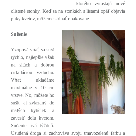
ktorého vyrastajú nové
ď
ť
olistené stonky. Ke
sa na stonkách s listami opä
objavia
ž
ť
puky kvetov, mô
eme striha
opakovane.
š
Su
enie
ň
ť
š
Yzopová v
a
sa su
í
š
š
rýchlo, najlep
ie v
ak
na sitách a dobrou
cirkuláciou vzduchu.
ň
ť
V
a
ukladáme
maximálne v 10 cm
vrstve. No, môžete ho
sušiť aj zviazaný do
malých kytičiek a
zavesiť dolu kvetom.
š
ž
ň
Su
enie trvá tý
de
.
š
Usu
ená droga si zachováva svoju tmavozelenú farbu a