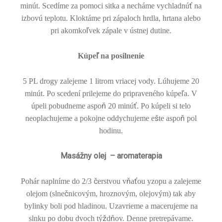
ť
minút. Scedíme za pomoci sitka a necháme vychladnú
na
izbovú teplotu. Kloktáme pri zápaloch hrdla, hrtana alebo
ľ
pri akomko
vek zápale v ústnej dutine.
ľ
Kúpe
na posilnenie
5 PL drogy zalejeme 1 litrom vriacej vody. Lúhujeme 20
ľ
minút. Po scedení prilejeme do pripraveného kúpe
a. V
ň
ť
úpeli pobudneme aspo
20 minú
. Po kúpeli si telo
š
ň
neoplachujeme a pokojne oddychujeme e
te aspo
pol
hodinu.
Masážny olej – aromaterapia
č
ň
ť
Pohár naplníme do 2/3
erstvou v
a
ou yzopu a zalejeme
č
olejom (slne
nicovým, hroznovým, olejovým) tak aby
bylinky boli pod hladinou. Uzavrieme a macerujeme na
ž
ň
slnku po dobu dvoch tý
d
ov. Denne pretrepávame.