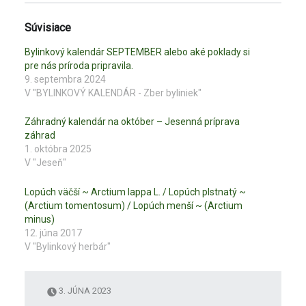
i
i
t
t
e
e
Súvisiace
p
p
r
r
e
e
Bylinkový kalendár SEPTEMBER alebo aké poklady si
z
z
pre nás príroda pripravila.
d
d
i
i
9. septembra 2024
e
e
ľ
ľ
V "BYLINKOVÝ KALENDÁR - Zber byliniek"
a
a
n
n
i
i
Záhradný kalendár na október – Jesenná príprava
e
e
záhrad
n
n
a
a
1. októbra 2025
s
F
V "Jeseň"
l
a
u
c
ž
e
b
b
Lopúch väčší ~ Arctium lappa L. / Lopúch plstnatý ~
e
o
(Arctium tomentosum) / Lopúch menší ~ (Arctium
T
o
w
k
minus)
i
u
12. júna 2017
t
(
t
O
V "Bylinkový herbár"
e
t
r
v
(
o
O
r
t
í
3. JÚNA 2023
v
s