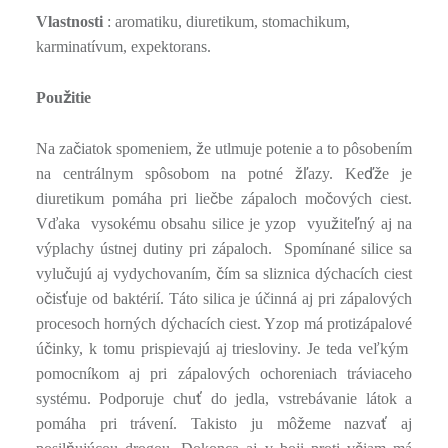
Vlastnosti
: aromatiku, diuretikum, stomachikum,
karminatívum, expektorans.
ž
Pou
itie
č
ž
Na za
iatok spomeniem,
e utlmuje potenie a to pôsobením
žľ
ďž
na centrálnym spôsobom na potné
azy. Ke
e je
č
č
diuretikum pomáha pri lie
be zápaloch mo
ových ciest.
ž
ľ
Vďaka vysokému obsahu silice je yzop vyu
ite
ný aj na
výplachy ústnej dutiny pri zápaloch.
Spomínané silice sa
č
č
vylu
ujú aj vydychovaním,
ím sa sliznica dýchacích ciest
č
ť
o
is
uje od baktérií. Táto silica
je účinná aj pri zápalových
procesoch horných dýchacích ciest. Yzop má protizápalové
č
ú
inky, k tomu prispievajú aj triesloviny. Je teda veľkým
pomocníkom aj pri zápalových ochoreniach tráviaceho
ť
systému. Podporuje chu
do jedla, vstrebávanie látok a
ž
ť
pomáha pri trávení. Takisto ju mô
eme nazva
aj