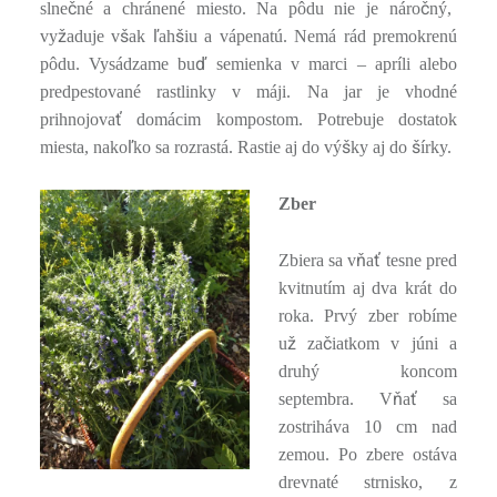
č
č
slne
né a chránené miesto. Na pôdu nie je náro
ný,
ž
š
ľ
š
vy
aduje v
ak
ah
iu a vápenatú. Nemá rád premokrenú
ď
pôdu. Vysádzame bu
semienka v marci – apríli alebo
predpestované rastlinky v máji. Na jar je vhodné
ť
prihnojova
domácim kompostom. Potrebuje dostatok
ľ
š
š
miesta, nako
ko sa rozrastá. Rastie aj do vý
ky aj do
írky.
Zber
ň
ť
Zbiera sa v
a
tesne pred
kvitnutím aj dva krát do
roka. Prvý zber robíme
ž
č
u
za
iatkom v júni a
druhý koncom
ň
ť
septembra. V
a
sa
zostriháva 10 cm nad
zemou. Po zbere ostáva
drevnaté strnisko, z