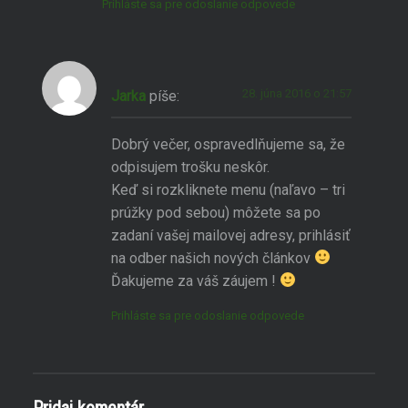
Prihláste sa pre odoslanie odpovede
28. júna 2016 o 21:57
Jarka
píše:
Dobrý večer, ospravedlňujeme sa, že
odpisujem trošku neskôr.
Keď si rozkliknete menu (naľavo – tri
prúžky pod sebou) môžete sa po
zadaní vašej mailovej adresy, prihlásiť
na odber našich nových článkov
Ďakujeme za váš záujem !
Prihláste sa pre odoslanie odpovede