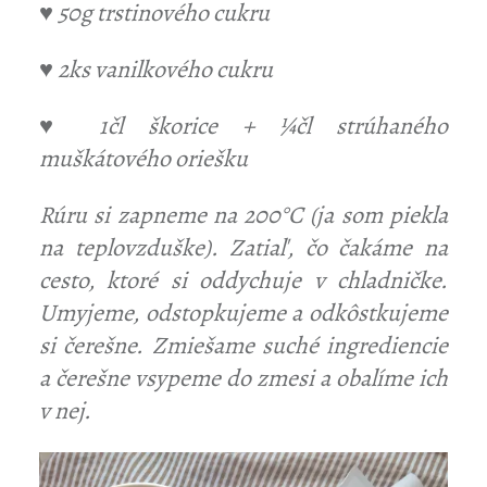
♥ 50g trstinového cukru
♥ 2ks vanilkového cukru
♥ 1čl škorice + ¼čl strúhaného
muškátového oriešku
Rúru si zapneme na 200°C (ja som piekla
na teplovzduške). Zatiaľ, čo čakáme na
cesto, ktoré si oddychuje v chladničke.
Umyjeme, odstopkujeme a odkôstkujeme
si čerešne. Zmiešame suché ingrediencie
a čerešne vsypeme do zmesi a obalíme ich
v nej.