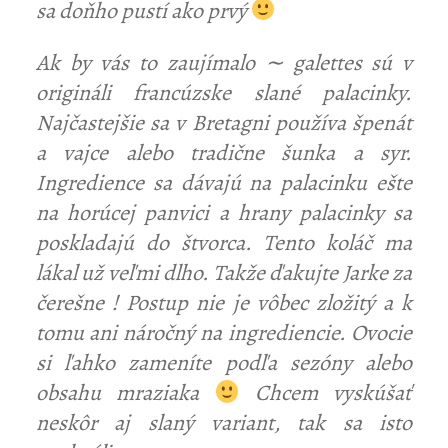
sa doňho pustí ako prvý
Ak by vás to zaujímalo ∼ galettes sú v
origináli francúzske slané palacinky.
Najčastejšie sa v Bretagni používa špenát
a vajce alebo tradične šunka a syr.
Ingredience sa dávajú na palacinku ešte
na horúcej panvici a hrany palacinky sa
poskladajú do štvorca. Tento koláč ma
lákal už veľmi dlho. Takže ďakujte Jarke za
čerešne ! Postup nie je vôbec zložitý a k
tomu ani náročný na ingrediencie. Ovocie
si ľahko zameníte podľa sezóny alebo
obsahu mraziaka
Chcem vyskúšať
neskôr aj slaný variant, tak sa isto