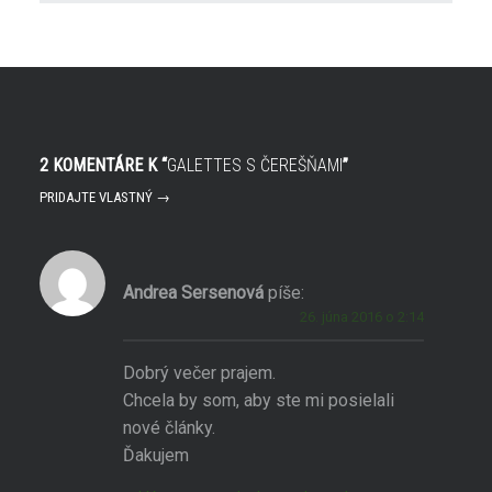
O
r
t
í
v
s
o
a
r
v
í
n
s
o
a
v
v
o
n
m
o
o
2 KOMENTÁRE K “
GALETTES S ČEREŠŇAMI
”
v
k
o
n
m
e
PRIDAJTE VLASTNÝ →
o
)
k
n
e
)
Andrea Sersenová
píše:
26. júna 2016 o 2:14
Dobrý večer prajem.
Chcela by som, aby ste mi posielali
nové články.
Ďakujem