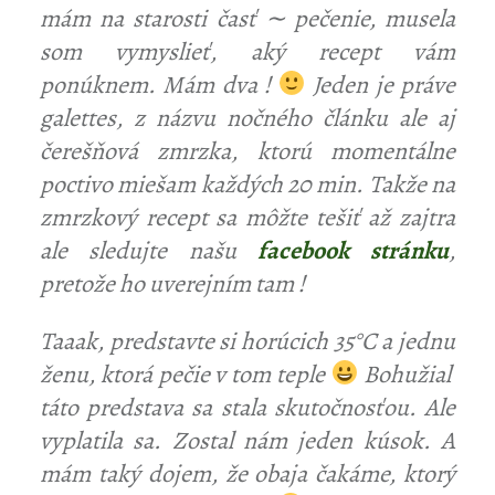
mám na starosti časť ∼ pečenie, musela
som vymyslieť, aký recept vám
ponúknem. Mám dva !
Jeden je práve
galettes, z názvu nočného článku ale aj
čerešňová zmrzka, ktorú momentálne
poctivo miešam každých 20 min. Takže na
zmrzkový recept sa môžte tešiť až zajtra
ale sledujte našu
facebook stránku
,
pretože ho uverejním tam !
Taaak, predstavte si horúcich 35°C a jednu
ženu, ktorá pečie v tom teple
Bohužial
táto predstava sa stala skutočnosťou. Ale
vyplatila sa. Zostal nám jeden kúsok. A
mám taký dojem, že obaja čakáme, ktorý