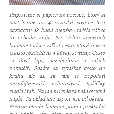
Pripravíme si papier na pečenie, ktorý si
nastriháme na 4 rovnaké štvorce (cca
20x20cm) ak budú menšie∼väčšie vôbec
to nebude vadiť. Na týchto štvorcoch
budeme totižto vaľkať cesto, ktoré sme si
takisto rozdelili na 4 kúsky/štvrtiny. Cesto
sa dosť lepí, nezabudnite si valček
ť
pomúčiť. Snažte sa vyvaľkať cesto do
kruhu ale ak sa vám to nepodarí
nezúfajte∼vaši uchutnávači koláčiky
zjedia i tak. Na rad prichádza naša ovocná
náplň. Tú ukladáme aspoň 3cm od okraja.
Pretože okraje budeme potom prekladať