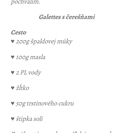
pochválim.
Galettes s čerešňami
Cesto
♥ 200g špaldovej múky
♥ 100g masla
♥ 2 PL vody
♥ žĺtko
♥ 50g trstinového cukru
♥ štipka soli