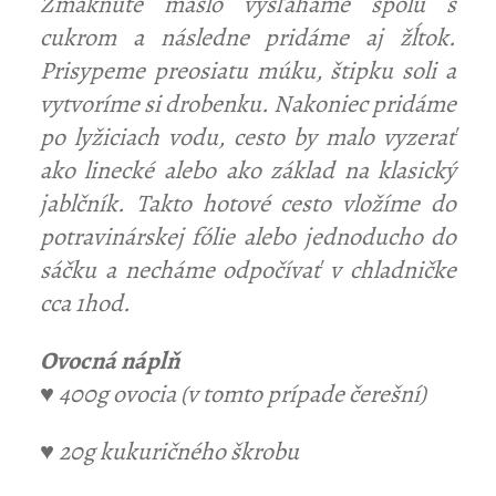
Zmäknuté maslo vyšľaháme spolu s
cukrom a následne pridáme aj žĺtok.
Prisypeme preosiatu múku, štipku soli a
vytvoríme si drobenku. Nakoniec pridáme
po lyžiciach vodu, cesto by malo vyzerať
ako linecké alebo ako základ na klasický
jablčník. Takto hotové cesto vložíme do
potravinárskej fólie alebo jednoducho do
sáčku a necháme odpočívať v chladničke
cca 1hod.
Ovocná náplň
♥ 400g ovocia (v tomto prípade čerešní)
♥ 20g kukuričného škrobu