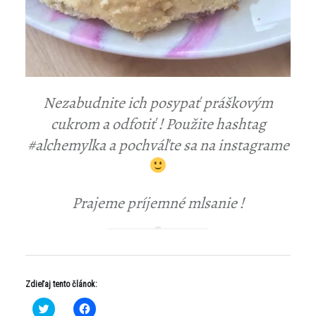
Nezabudnite ich posypať práškovým
cukrom a odfotiť ! Použite hashtag
#
alchemylka a pochváľte sa na instagrame
Prajeme príjemné mlsanie !
Zdieľaj tento článok:
K
K