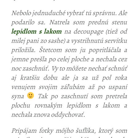
Nebolo jednuduché vybrať tú správnu. Ale
podarilo sa. Natrela som prednú stenu
lepidlom s lakom
na decoupage (tiež od
milej pani zo sashe) a vystrihnutú servítku
priložila. Štetcom som ju popritláčala a
jemne prešla po celej ploche a nechala cez
noc zaschnúť. Vy to môžete nechať schnúť
aj kratšiu dobu ale ja sa už pol roka
venujem svojim záľubám až po uspaní
syna
Tak po zaschnutí som pretrela
plochu rovnakým lepidlom s lakom a
nechala znova oddychovať.
Pripájam fotky môjho šuflíka, ktorý som