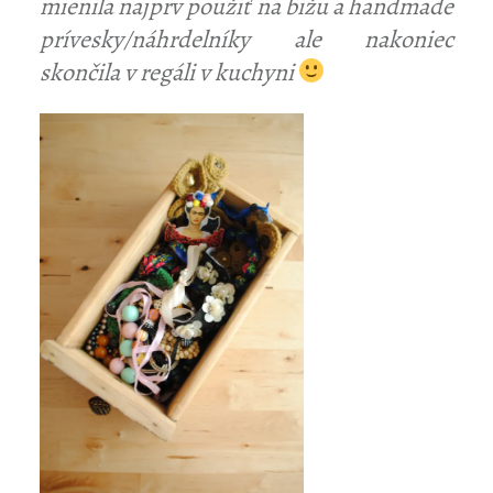
mienila najprv použiť na bižu a handmade
prívesky/náhrdelníky ale nakoniec
skončila v regáli v kuchyni