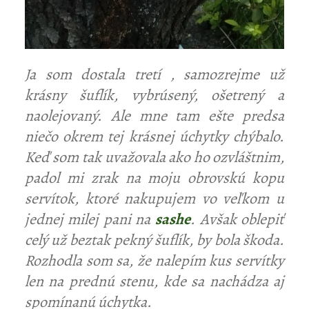
Ja som dostala tretí , samozrejme už
krásny šuflík, vybrúsený, ošetrený a
naolejovaný. Ale mne tam ešte predsa
niečo okrem tej krásnej úchytky chýbalo.
Keď som tak uvažovala ako ho ozvláštnim,
padol mi zrak na moju obrovskú kopu
servítok, ktoré nakupujem vo veľkom u
jednej milej pani na
sashe
. Avšak oblepiť
celý už beztak pekný šuflík, by bola škoda.
Rozhodla som sa, že nalepím kus servítky
len na prednú stenu, kde sa nachádza aj
spomínanú úchytka.