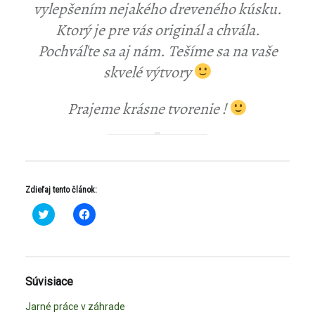
vylepšením nejakého dreveného kúsku.
Ktorý je pre vás originál a chvála.
Pochváľte sa aj nám. Tešíme sa na vaše
skvelé výtvory
Prajeme krásne tvorenie !
Zdieľaj tento článok:
K
K
l
l
i
i
k
k
n
n
i
i
t
t
e
e
Súvisiace
p
p
r
r
e
e
Jarné práce v záhrade
z
z