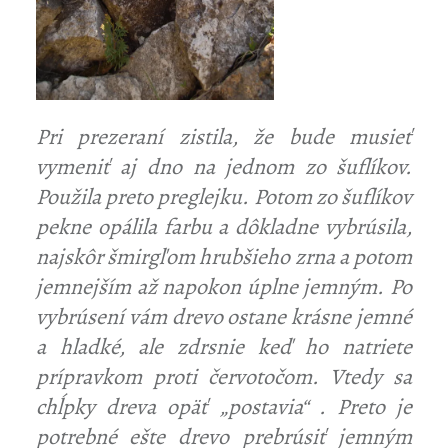
Pri prezeraní zistila, že bude musieť
vymeniť aj dno na jednom zo š
ufl
íkov.
Použila preto preglejku. Potom zo š
ufl
íkov
pekne opálila farbu a dôkladne vybrúsila,
najskôr šmirgľom hrubšieho zrna a potom
jemnejším až napokon úplne jemným. Po
vybrúsení vám drevo ostane krásne jemné
a hladké, ale zdrsnie keď ho natriete
prípravkom proti červotočom. Vtedy sa
chĺpky dreva opäť „postavia“ . Preto je
potrebné ešte drevo prebrúsiť jemným